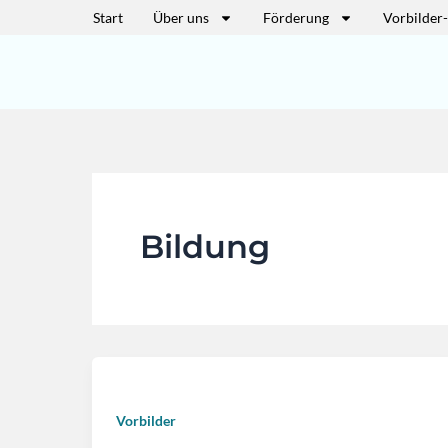
Zum
Start
Über uns
Förderung
Vorbilder
Inhalt
springen
Bildung
Vorbilder