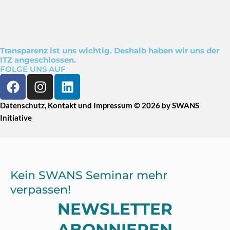
Transparenz ist uns wichtig. Deshalb haben wir uns der
ITZ angeschlossen.
FOLGE UNS AUF
F
I
L
a
n
i
c
s
n
Datenschutz
,
Kontakt
und
Impressum
© 2026 by SWANS
e
t
k
Initiative
b
a
e
o
g
d
o
r
i
k
a
n
Kein SWANS Seminar mehr
m
verpassen!
NEWSLETTER
ABONNIEREN