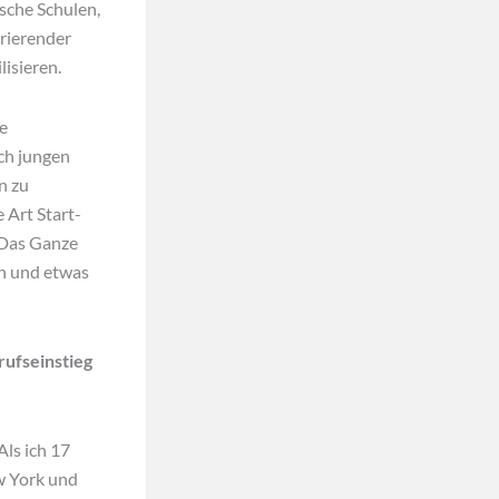
sche Schulen,
irierender
lisieren.
ie
ch jungen
n zu
 Art Start-
 Das Ganze
en und etwas
ufseinstieg
Als ich 17
ew York und