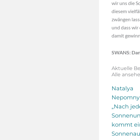
wir uns die S
diesem vielfä
zwängen lasse
und dass wir
damit gewinne
SWANS: Dank
Aktuelle Be
Alle anseh
Natalya
Nepomnya
„Nach je
Sonnenun
kommt ei
Sonnenau