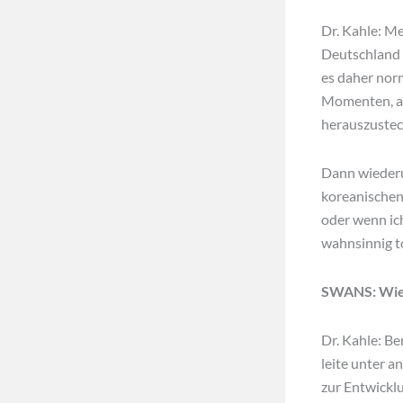
Dr. Kahle: M
Deutschland 
es daher norm
Momenten, an
herauszustec
Dann wiederum
koreanischen
oder wenn ic
wahnsinnig t
SWANS: Wie k
Dr. Kahle: Be
leite unter 
zur Entwicklu