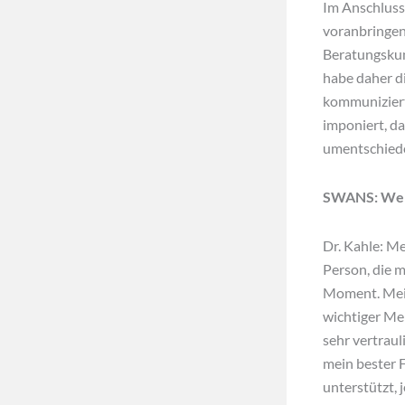
Im Anschluss
voranbringen
Beratungskun
habe daher d
kommuniziert
imponiert, da
umentschied
SWANS: Wer 
Dr. Kahle: Me
Person, die m
Moment. Mein 
wichtiger Men
sehr vertrau
mein bester F
unterstützt,