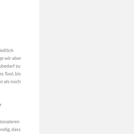
ießlich
ge wir aber
gsbedarf zu
s Tool, bis
n als noch
?
tionaleren
ndig, dass