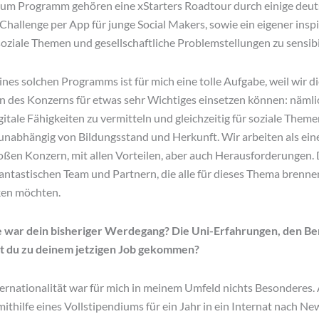
Zum Programm gehören eine xStarters Roadtour durch einige deut
 Challenge per App für junge Social Makers, sowie ein eigener insp
soziale Themen und gesellschaftliche Problemstellungen zu sensibi
ines solchen Programms ist für mich eine tolle Aufgabe, weil wir d
n des Konzerns für etwas sehr Wichtiges einsetzen können: nämli
tale Fähigkeiten zu vermitteln und gleichzeitig für soziale Theme
unabhängig von Bildungsstand und Herkunft. Wir arbeiten als eine
oßen Konzern, mit allen Vorteilen, aber auch Herausforderungen.
antastischen Team und Partnern, die alle für dieses Thema brenn
ken möchten.
war dein bisheriger Werdegang? Die Uni-Erfahrungen, den Ber
st du zu deinem jetzigen Job gekommen?
ternationalität war für mich in meinem Umfeld nichts Besonderes. 
 mithilfe eines Vollstipendiums für ein Jahr in ein Internat nach N