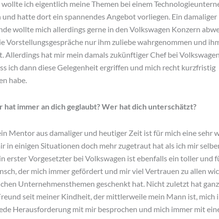
 wollte ich eigentlich meine Themen bei einem Technologieunter
 und hatte dort ein spannendes Angebot vorliegen. Ein damaliger
de wollte mich allerdings gerne in den Volkswagen Konzern abwe
ie Vorstellungsgespräche nur ihm zuliebe wahrgenommen und ihm
. Allerdings hat mir mein damals zukünftiger Chef bei Volkswagen
ss ich dann diese Gelegenheit ergriffen und mich recht kurzfristig
en habe.
hat immer an dich geglaubt? Wer hat dich unterschätzt?
in Mentor aus damaliger und heutiger Zeit ist für mich eine sehr 
ir in einigen Situationen doch mehr zugetraut hat als ich mir selbe
erster Vorgesetzter bei Volkswagen ist ebenfalls ein toller und f
sch, der mich immer gefördert und mir viel Vertrauen zu allen wi
lichen Unternehmensthemen geschenkt hat. Nicht zuletzt hat gan
reund seit meiner Kindheit, der mittlerweile mein Mann ist, mich
 jede Herausforderung mit mir besprochen und mich immer mit ei