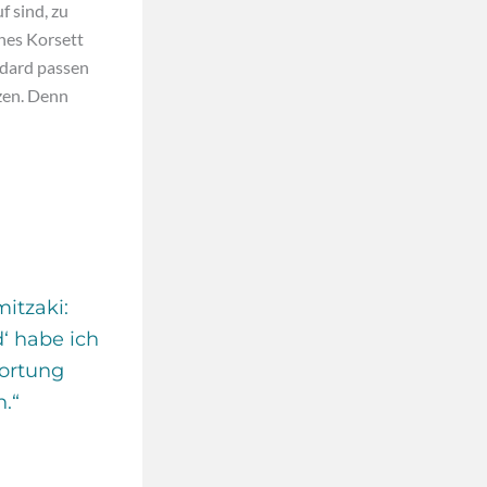
f sind, zu
nes Korsett
andard passen
zen. Denn
itzaki:
d‘ habe ich
ortung
.“