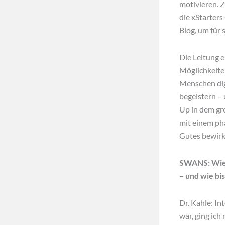
motivieren. 
die xStarters
Blog, um für 
Die Leitung e
Möglichkeite
Menschen digi
begeistern – 
Up in dem gr
mit einem ph
Gutes bewir
SWANS: Wie 
– und wie bi
Dr. Kahle: In
war, ging ich