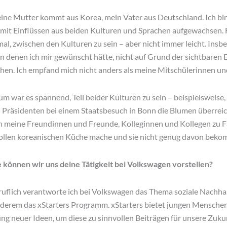
eine Mutter kommt aus Korea, mein Vater aus Deutschland. Ich bin
mit Einflüssen aus beiden Kulturen und Sprachen aufgewachsen. 
al, zwischen den Kulturen zu sein – aber nicht immer leicht. Insb
 denen ich mir gewünscht hätte, nicht auf Grund der sichtbaren E
hen. Ich empfand mich nicht anders als meine Mitschülerinnen un
 war es spannend, Teil beider Kulturen zu sein – beispielsweise, 
 Präsidenten bei einem Staatsbesuch in Bonn die Blumen überrei
h meine Freundinnen und Freunde, Kolleginnen und Kollegen zu F
ollen koreanischen Küche mache und sie nicht genug davon bek
önnen wir uns deine Tätigkeit bei Volkswagen vorstellen?
ruflich verantworte ich bei Volkswagen das Thema soziale Nachhal
anderem das xStarters Programm. xStarters bietet jungen Mensc
ng neuer Ideen, um diese zu sinnvollen Beiträgen für unsere Zuku