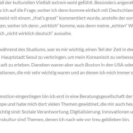
all der kulturellen Vielfalt extrem wohl gefühlt. Besonders angen
ss ich auf die Frage, woher ich denn komme einfach mit Deutschla
eist mit einem „that’s great“ kommentiert wurde, anstelle der so
gen, woher ich denn „wirklich“ komme, was denn meine „echten“ W
h „nicht wirklich deutsch“ aussehe.
während des Studiums, war es mir wichtig, einen Teil der Zeit in de
 Hauptstadt Seoul zu verbringen, um mein Koreanisch zu verbess
adt zu erleben. Daneben waren aber auch Boston in den USA od
ationen, die mir sehr wichtig waren und an denen ich mich immer 
otion eingestiegen bin ich erst in eine Beratungsgesellschaft de
pe und habe mich dort vielen Themen gewidmet, die mir auch he
htig sind: Soziale Verantwortung, Digitalisierung, Innovationen 
kultur sind Themen, denen ich nach wie vor treu geblieben bin.