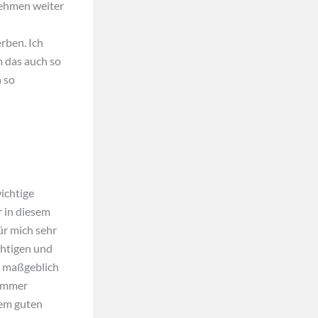
nehmen weiter
rben. Ich
 das auch so
 so
wichtige
r in diesem
ür mich sehr
chtigen und
z maßgeblich
 immer
nem guten