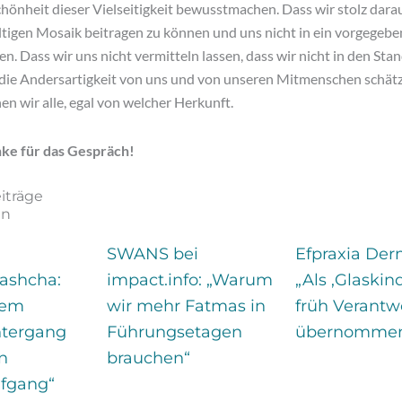
chönheit dieser Vielseitigkeit bewusstmachen. Dass wir stolz darau
ltigen Mosaik beitragen zu können und uns nicht in ein vorgegebe
n. Dass wir uns nicht vermitteln lassen, dass wir nicht in den St
 die Andersartigkeit von uns und von unseren Mitmenschen schät
n wir alle, egal von welcher Herkunft.
e für das Gespräch!
iträge
en
SWANS bei
Efpraxia Derm
shcha:
impact.info: „Warum
„Als ‚Glaskin
dem
wir mehr Fatmas in
früh Verantw
tergang
Führungsetagen
übernommen
n
brauchen“
fgang“