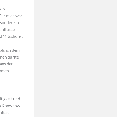
 in
Für mich war
esondere in
inflüsse
d Mitschüler.
als ich dem
chen durfte
ans der
ommen.
tigkeit und
hen Knowhow
nft zu