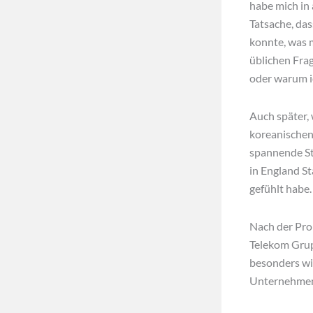
habe mich in 
Tatsache, da
konnte, was m
üblichen Fra
oder warum ic
Auch später, 
koreanischen
spannende St
in England St
gefühlt habe.
Nach der Prom
Telekom Grup
besonders wic
Unternehmens