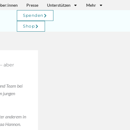
eber:innen
Presse
Unterstützen
Mehr
Spenden
Shop
– aber
und Team bei
n jungen
nter anderem in
caa Hannon.