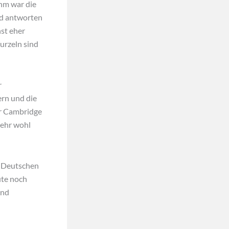
ehm war die
nd antworten
nst eher
urzeln sind
r
ern und die
er Cambridge
sehr wohl
r Deutschen
ute noch
und