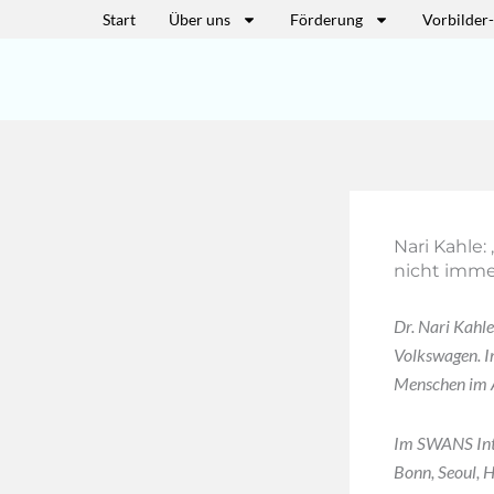
Zum
Start
Über uns
Förderung
Vorbilder
Inhalt
springen
Nari Kahle:
nicht immer
Dr. Nari Kahl
Volkswagen. 
Menschen im A
Im SWANS Inter
Bonn, Seoul, 