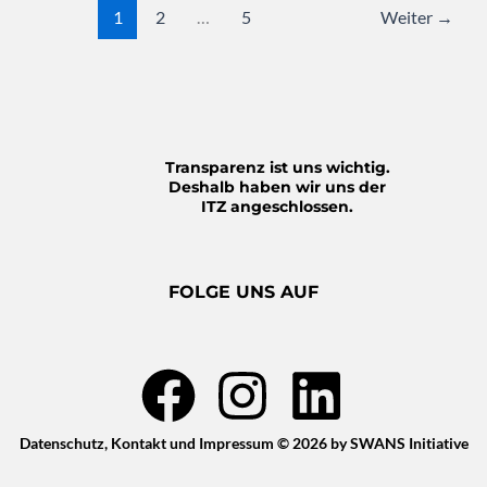
1
2
…
5
Weiter
→
Transparenz ist uns wichtig.
Deshalb haben wir uns der
ITZ angeschlossen.
FOLGE UNS AUF
F
I
L
a
n
i
c
s
n
Datenschutz
,
Kontakt
und
Impressum
© 2026 by SWANS Initiative