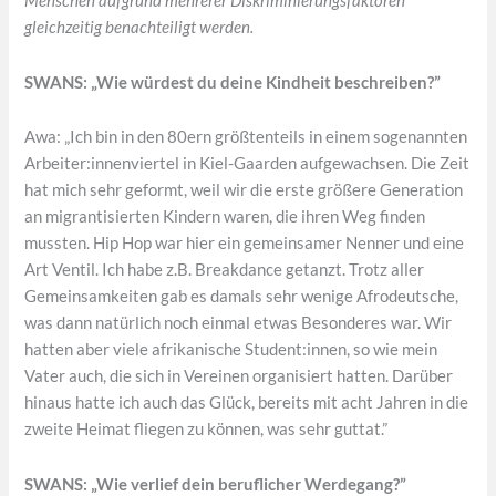
Menschen aufgrund mehrerer Diskriminierungsfaktoren
gleichzeitig benachteiligt werden.
SWANS: „Wie würdest du deine Kindheit beschreiben?”
Awa: „Ich bin in den 80ern größtenteils in einem sogenannten
Arbeiter:innenviertel in Kiel-Gaarden aufgewachsen. Die Zeit
hat mich sehr geformt, weil wir die erste größere Generation
an migrantisierten Kindern waren, die ihren Weg finden
mussten. Hip Hop war hier ein gemeinsamer Nenner und eine
Art Ventil. Ich habe z.B. Breakdance getanzt. Trotz aller
Gemeinsamkeiten gab es damals sehr wenige Afrodeutsche,
was dann natürlich noch einmal etwas Besonderes war. Wir
hatten aber viele afrikanische Student:innen, so wie mein
Vater auch, die sich in Vereinen organisiert hatten. Darüber
hinaus hatte ich auch das Glück, bereits mit acht Jahren in die
zweite Heimat fliegen zu können, was sehr guttat.”
SWANS: „Wie verlief dein beruflicher Werdegang?”