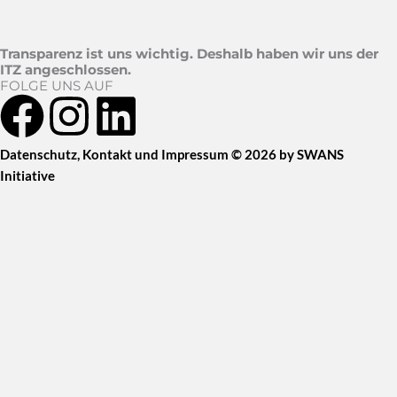
Transparenz ist uns wichtig. Deshalb haben wir uns der
ITZ angeschlossen.
FOLGE UNS AUF
F
I
L
a
n
i
Datenschutz
,
Kontakt
und
Impressum
© 2026 by SWANS
Initiative
c
s
n
e
t
k
b
a
e
o
g
d
o
r
i