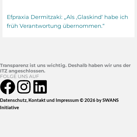
Efpraxia Dermitzaki: „Als ‚Glaskind‘ habe ich
früh Verantwortung übernommen.“
Transparenz ist uns wichtig. Deshalb haben wir uns der
ITZ angeschlossen.
FOLGE UNS AUF
F
I
L
a
n
i
Datenschutz
,
Kontakt
und
Impressum
© 2026 by SWANS
Initiative
c
s
n
e
t
k