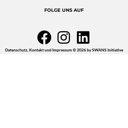
FOLGE UNS AUF
F
I
L
a
n
i
c
s
n
Datenschutz
,
Kontakt
und
Impressum
© 2026 by SWANS Initiative
e
t
k
b
a
e
o
g
d
o
r
i
k
a
n