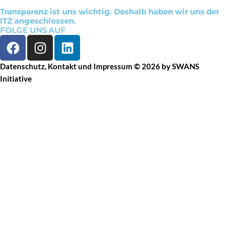
Transparenz ist uns wichtig. Deshalb haben wir uns der
ITZ angeschlossen.
FOLGE UNS AUF
F
I
L
a
n
i
c
s
n
Datenschutz
,
Kontakt
und
Impressum
© 2026 by SWANS
e
t
k
Initiative
b
a
e
o
g
d
o
r
i
k
a
n
m