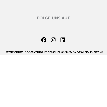
FOLGE UNS AUF
F
I
L
a
n
i
c
s
n
e
t
k
b
a
e
o
g
d
Datenschutz
,
Kontakt
und
Impressum
© 2026 by SWANS Initiative
o
r
i
k
a
n
m