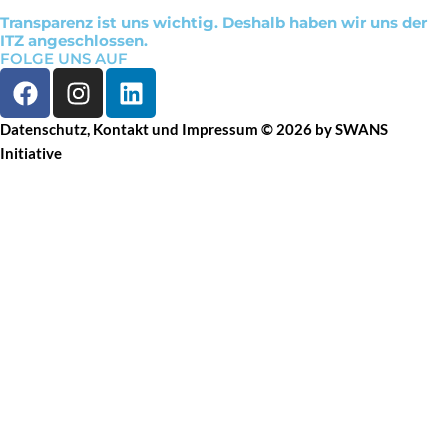
Transparenz ist uns wichtig. Deshalb haben wir uns der
ITZ angeschlossen.
FOLGE UNS AUF
F
I
L
a
n
i
c
s
n
Datenschutz
,
Kontakt
und
Impressum
© 2026 by SWANS
e
t
k
Initiative
b
a
e
o
g
d
o
r
i
k
a
n
m