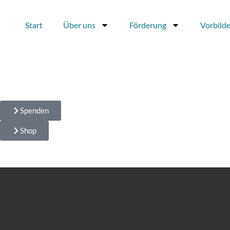
Zum
Inhalt
Start
Über uns
Förderung
Vorbilde
springen
Spenden
Shop