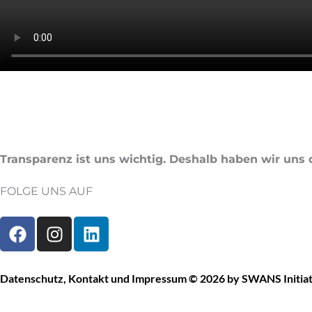
Transparenz ist uns wichtig. Deshalb haben wir uns 
FOLGE UNS AUF
F
I
L
a
n
i
c
s
n
e
t
k
Datenschutz
,
Kontakt
und
Impressum
© 2026 by SWANS Initiat
b
a
e
o
g
d